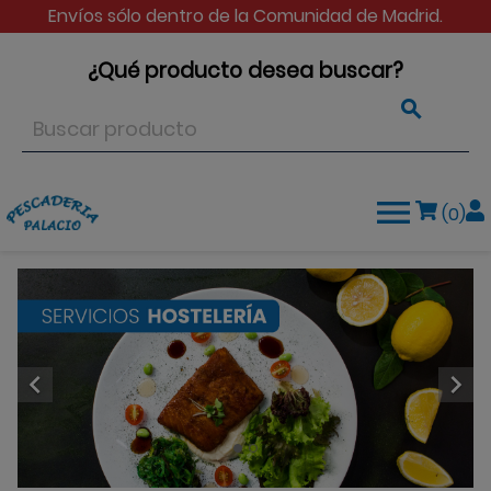
Envíos sólo dentro de la Comunidad de Madrid.
¿Qué producto desea buscar?


(0)

