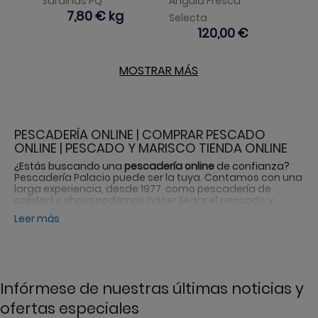
Sardinas PQ
Angula Fresca
Precio
7,80 €
kg
Selecta
Precio
120,00 €
MOSTRAR MÁS
PESCADERÍA ONLINE | COMPRAR PESCADO
ONLINE | PESCADO Y MARISCO TIENDA ONLINE
¿Estás buscando una
pescadería online
de confianza?
Pescadería Palacio puede ser la tuya. Contamos con una
larga experiencia, desde 1977, como pescadería de
calidad y ahora podemos hacer llegar el pescado y
marisco que quieras a tu domicilio o donde quieras. Te
Leer más
aseguramos un producto fresco y bueno.
Comprar pescado online
nunca fue tan fácil como en
nuestra web. Tenemos gran variedad de pescados,
tanto blancos como azules, también mariscos,
congelados, latas y conservas y hasta ahumados.
Infórmese de nuestras últimas noticias y
Si están buscando
pescado y marisco en tienda online
,
ofertas especiales
no dudes en pasarte por nuestro catálogo de productos.