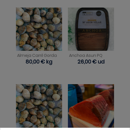
Almeja Carril Gorda
Anchoa Asun PQ
Precio
80,00 €
kg
Precio
26,00 €
ud