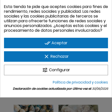
Esta tienda te pide que aceptes cookies para fines de
Almeja Carril
Atún Rojo
rendimiento, redes sociales y publicidad. Las redes
Precio
38,00 €
kg
Pequeña
sociales y las cookies publicitarias de terceros se
Precio
58,00 €
kg
utilizan para ofrecerte funciones de redes sociales y
anuncios personalizados. ¿Aceptas estas cookies y el
procesamiento de datos personales involucrados?
done_all
Aceptar
clear
Rechazar
tune
Configurar
Almeja Cultivo
Ventresca De Atún
Política de privacidad y cookies
Gallega GR
Rojo
Declaración de cookies actualizada por última vez el:
30/06/2026
Precio
38,00 €
kg
Precio
38,00 €
kg