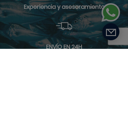
Experiencia y asesoramiento
ENVÍO EN 24H
9 furgonetas de reparto
Copyright 2020 Pescaderias Palacio. Todos los derechos
reservados.
Sobre nosotros
-
Aviso Legal y Política de
privacidad
-
Términos y condiciones
-
Envío