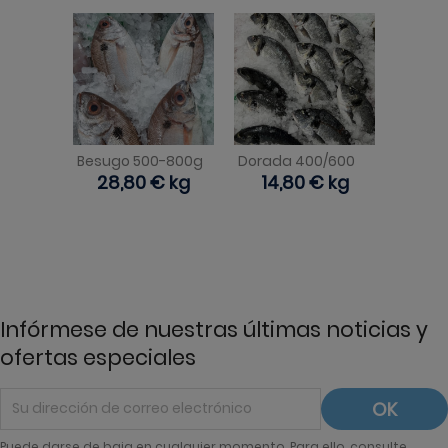
Besugo 500-800g
Dorada 400/600
Precio
28,80 €
kg
Precio
14,80 €
kg
Infórmese de nuestras últimas noticias y
ofertas especiales
Puede darse de baja en cualquier momento. Para ello, consulte