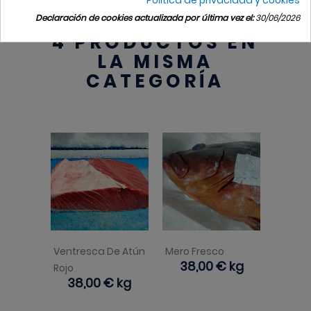
Declaración de cookies actualizada por última vez el:
30/06/2026
4 PRODUCTOS EN
LA MISMA
CATEGORÍA
Ventresca De Atún
Mero Fresco
Precio
38,00 €
kg
Rojo
Precio
38,00 €
kg