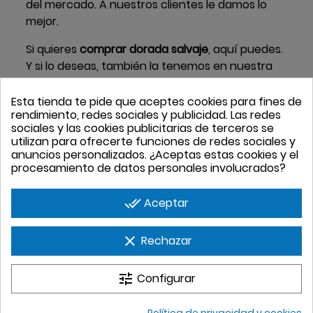
del mercado. A nuestros clientes le damos lo
mejor.
Si quieres
comprar dorada salvaje
, aquí puedes.
Y si lo deseas, también la tenemos en nuestra
tienda online. Sin moverte de casa gracias a
nuestros fantásticos envíos.
Esta tienda te pide que aceptes cookies para fines de
rendimiento, redes sociales y publicidad. Las redes
Si buscas
dorada salvaje con precio
inmejorable
sociales y las cookies publicitarias de terceros se
utilizan para ofrecerte funciones de redes sociales y
pásate por nuestra Pescadería Palacio y llévate
anuncios personalizados. ¿Aceptas estas cookies y el
uno de los pescados blancos de carne
procesamiento de datos personales involucrados?
semigrasa más ricos del mar. Tus recetas
saldrán inmejorables con un producto fresco
done_all
Aceptar
de calidad. Pruébalo.
clear
Rechazar
tune
Configurar
Política de privacidad y cookies