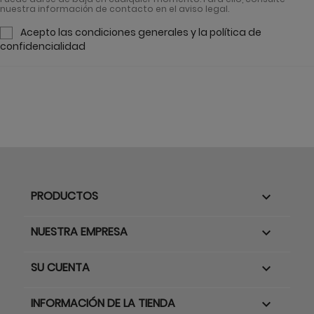
nuestra información de contacto en el aviso legal.
Acepto las condiciones generales y la política de
confidencialidad
PRODUCTOS

NUESTRA EMPRESA

SU CUENTA

INFORMACIÓN DE LA TIENDA
keyboard_arrow_down