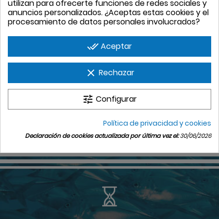
utilizan para ofrecerte funciones de redes sociales y
anuncios personalizados. ¿Aceptas estas cookies y el
procesamiento de datos personales involucrados?
PRODUCTOS

done_all
Aceptar
NUESTRA EMPRESA

clear
Rechazar
SU CUENTA

tune
Configurar
INFORMACIÓN DE LA TIENDA
keyboard_arrow_down
Política de privacidad y cookies
Declaración de cookies actualizada por última vez el:
30/06/2026