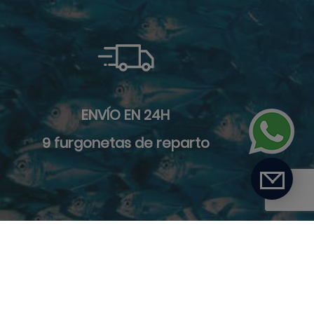
ENVÍO EN 24H
9 furgonetas de reparto
ca de privacidad
-
Términos y condiciones
-
Envío