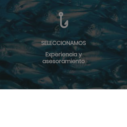
SELECCIONAMOS
Experiencia y
asesoramiento
derechos reservados.
Sobre nosotros
-
Aviso Legal y Políti