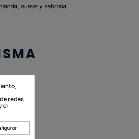
 blanda, suave y sabrosa.
MISMA
iento,
 de redes
 el
figurar