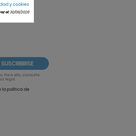
idad y cookies
z el:
30/06/2026
 Para ello, consulte
o legal.
la política de