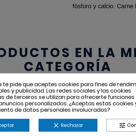
fósforo y calcio. Carne
ODUCTOS EN LA 
CATEGORÍA
a te pide que aceptes cookies para fines de rendim
les y publicidad. Las redes sociales y las cookies
ias de terceros se utilizan para ofrecerte funciones
 anuncios personalizados. ¿Aceptas estas cookies y
ento de datos personales involucrados?
ceptar
clear
Rechazar
tune
Con