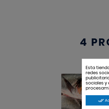
4 PR
Esta tiend
redes socia
publicitar
sociales y
procesami
done_all
A