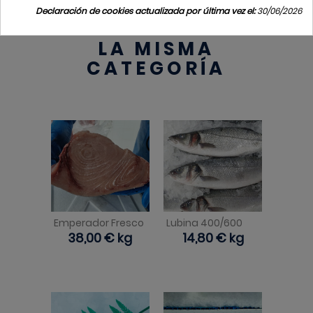
Declaración de cookies actualizada por última vez el:
30/06/2026
4 PRODUCTOS EN
LA MISMA
CATEGORÍA
Emperador Fresco
Lubina 400/600
Precio
38,00 €
kg
Precio
14,80 €
kg