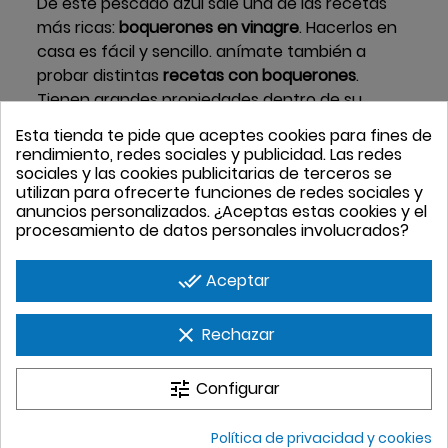
De este pescado azul sale una de las recetas
más ricas:
boquerones en vinagre
. Hacerlos en
casa es fácil y sencillo. anímate también a
probar distintas
recetas con boquerones
.
Tienen grandes propiedades dentro de su
carne blanca y textura suave.
Esta tienda te pide que aceptes cookies para fines de
rendimiento, redes sociales y publicidad. Las redes
Anímate a realizar tu compra de boquerones a
sociales y las cookies publicitarias de terceros se
través de nuestra página web. Tenemos envíos
utilizan para ofrecerte funciones de redes sociales y
de hasta 24 horas. Y si te dedicas a la hostelería
anuncios personalizados. ¿Aceptas estas cookies y el
procesamiento de datos personales involucrados?
y tienes un local, Pescadería Palacio puede
abastecerte con este pescado y muchos más.
done_all
Aceptar
Si lo prefieres, consúltanos.
clear
Rechazar
tune
Configurar
Política de privacidad y cookies