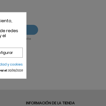
iento,
 de redes
 el
 Para ello, consulte
o legal.
la política de
figurar
idad y cookies
z el:
30/06/2026
INFORMACIÓN DE LA TIENDA