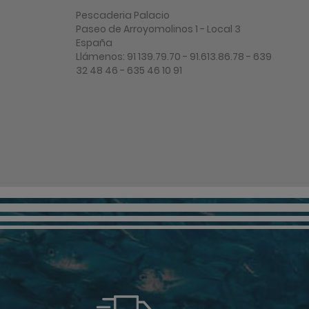
Pescaderia Palacio
Paseo de Arroyomolinos 1 - Local 3
España
Llámenos:
91 139.79.70 - 91.613.86.78 - 639
32 48 46 - 635 46 10 91