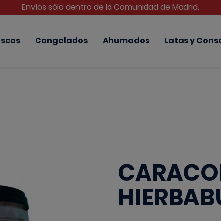
Envíos sólo dentro de la Comunidad de Madrid.
iscos
Congelados
Ahumados
Latas y Cons
CARACOL
HIERBAB