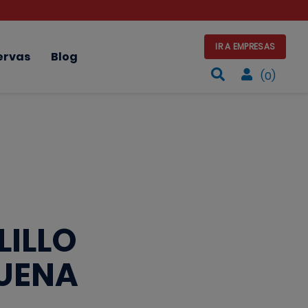
IR A EMPRESAS
ervas
Blog
(0)
ILLO
UENA