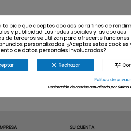
a te pide que aceptes cookies para fines de rendim
les y publicidad. Las redes sociales y las cookies
uestras
ias de terceros se utilizan para ofrecerte funciones
s y ofertas
 anuncios personalizados. ¿Aceptas estas cookies y
Puede darse de baja en cualquier momento.
ento de datos personales involucrados?
nuestra información de contacto en el avis
Acepto las condiciones generales y 
ceptar
clear
Rechazar
tune
Con
confidencialidad
Política de privac
Declaración de cookies actualizada por última ve
EMPRESA
SU CUENTA