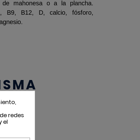
 de mahonesa o a la plancha.
, B9, B12, D, calcio, fósforo,
magnesio.
MISMA
iento,
 de redes
 el