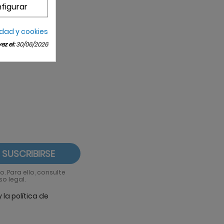
figurar
idad y cookies
z el:
30/06/2026
 Para ello, consulte
o legal.
la política de