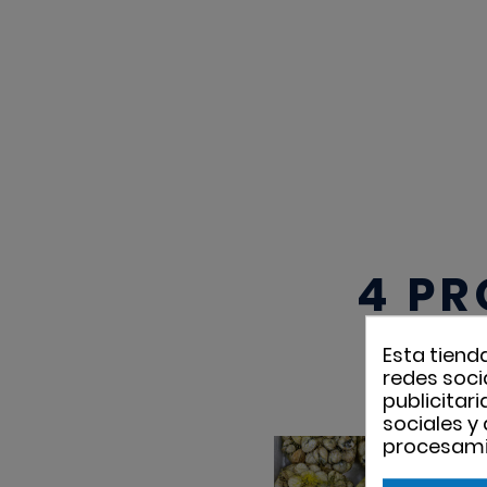
4 PR
Esta tiend
redes socia
publicitar
sociales y
procesami