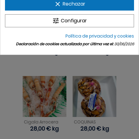
clear
Rechazar
tune
Configurar
Política de privacidad y cookies
Declaración de cookies actualizada por última vez el:
30/06/2026
Gambón
Centolla Nacional
Precio
14,99 €
kg
Precio
48,00 €
kg
Cigala Arrocera
COQUINAS
Precio
28,00 €
kg
Precio
28,00 €
kg