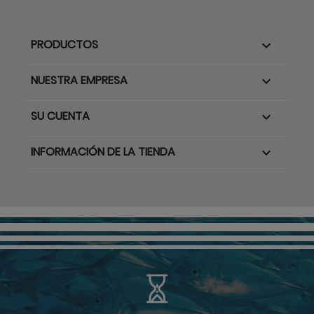
PRODUCTOS

NUESTRA EMPRESA

SU CUENTA

INFORMACIÓN DE LA TIENDA
keyboard_arrow_down