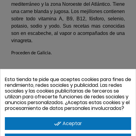
mediterráneo y la zona Noroeste del Atlántico. Tiene
una carne blanda y jugosa. Los mejillones contienen
sobre todo vitamina A, B9, B12, fósforo, selenio,
potasio, sodio y yodo. Sus recetas mas conocidas
son en escabeche, al vapor o acompañados de una
vinagreta.
Proceden de Galicia.
Esta tienda te pide que aceptes cookies para fines de
rendimiento, redes sociales y publicidad. Las redes
sociales y las cookies publicitarias de terceros se
4 PRODUCTOS EN
utilizan para ofrecerte funciones de redes sociales y
anuncios personalizados. ¿Aceptas estas cookies y el
LA MISMA
procesamiento de datos personales involucrados?
CATEGORÍA
done_all
Aceptar