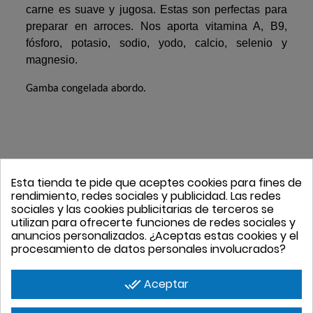
carne es suave y jugosa. Estas son perfectas para
preparar en arroces. Nos aporta vitamina A, B9,
fósforo, potasio, sodio, yodo, calcio, selenio y
magnesio.
Gamba congelada abordo.
Esta tienda te pide que aceptes cookies para fines de
4 PRODUCTOS EN
rendimiento, redes sociales y publicidad. Las redes
LA MISMA
sociales y las cookies publicitarias de terceros se
utilizan para ofrecerte funciones de redes sociales y
CATEGORÍA
anuncios personalizados. ¿Aceptas estas cookies y el
procesamiento de datos personales involucrados?
done_all
Aceptar