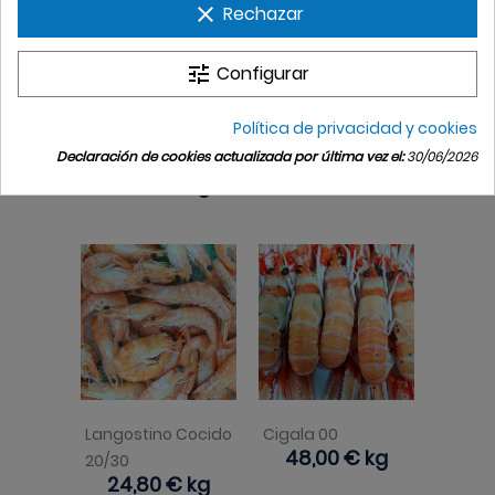
clear
Rechazar
tune
Configurar
Política de privacidad y cookies
Almeja Carril
Cangrejos Mar
Precio
9,80 €
kg
Declaración de cookies actualizada por última vez el:
30/06/2026
Pequeña
Precio
58,00 €
kg
Langostino Cocido
Cigala 00
Precio
48,00 €
kg
20/30
Precio
24,80 €
kg