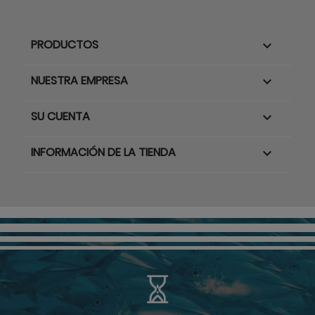
PRODUCTOS

NUESTRA EMPRESA

SU CUENTA

INFORMACIÓN DE LA TIENDA
keyboard_arrow_down