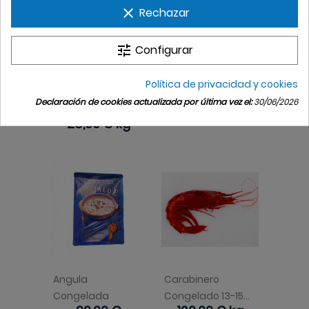
clear
Rechazar
tune
Configurar
Política de privacidad y cookies
Bogavante
Puntilla Sin Pluma
Declaración de cookies actualizada por última vez el:
30/06/2026
Precio
9,80 €
kg
Congelado
Precio
28,00 €
kg
Angula
Carabinero
Congelada
Congelado 13-15...