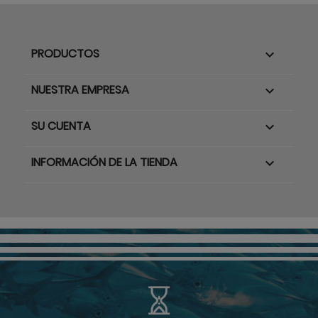
PRODUCTOS

NUESTRA EMPRESA

SU CUENTA

INFORMACIÓN DE LA TIENDA
keyboard_arrow_down