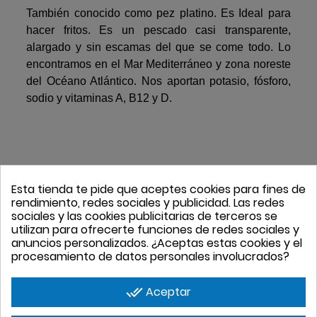
También conocido como pez platino. Es Ideal para
hacer fritos. Es un pescado casi transparente,
alargado y sin escamas del que se come todo. Lo
encontramos en el Mar Mediterráneo y zona noreste
del Océano Atlántico. Nos aportan potasio, fósforo,
sodio y vitaminas A, B12 y D.
Esta tienda te pide que aceptes cookies para fines de
4 PRODUCTOS EN
rendimiento, redes sociales y publicidad. Las redes
LA MISMA
sociales y las cookies publicitarias de terceros se
utilizan para ofrecerte funciones de redes sociales y
CATEGORÍA
anuncios personalizados. ¿Aceptas estas cookies y el
procesamiento de datos personales involucrados?
done_all
Aceptar