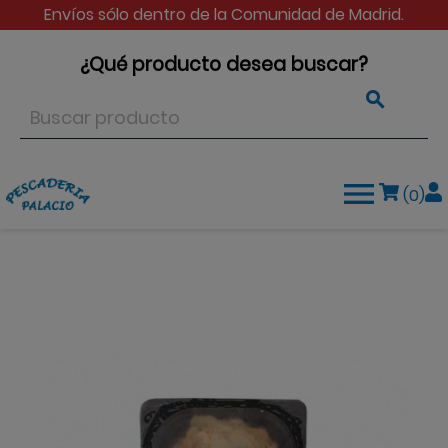
Envíos sólo dentro de la Comunidad de Madrid.
¿Qué producto desea buscar?


(0)